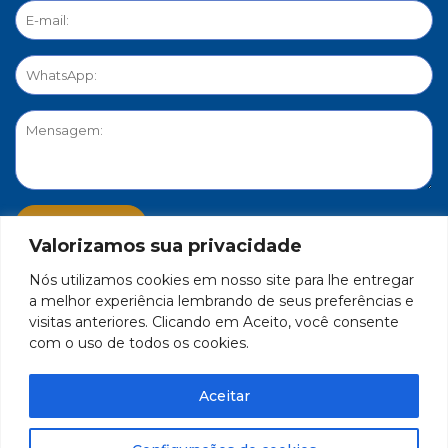
Valorizamos sua privacidade
Nós utilizamos cookies em nosso site para lhe entregar
PORTAL DE PRIVACIDADE
a melhor experiência lembrando de seus preferências e
visitas anteriores. Clicando em Aceito, você consente
com o uso de todos os cookies.
FEDERAÇÃO DO COMÉRCIO DE BENS, SERVIÇOS E TURISMO
DO ESTADO DE MINAS GERAIS – FECOMÉRCIO-MG - CNPJ/MF
Aceitar
17.271.982/0001-59
Feito por Célula 21